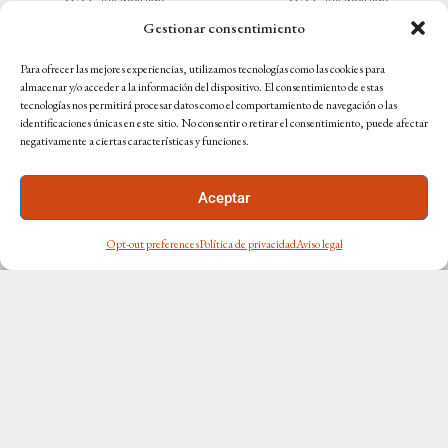
Gestionar consentimiento
Para ofrecer las mejores experiencias, utilizamos tecnologías como las cookies para
almacenar y/o acceder a la información del dispositivo. El consentimiento de estas
tecnologías nos permitirá procesar datos como el comportamiento de navegación o las
identificaciones únicas en este sitio. No consentir o retirar el consentimiento, puede afectar
negativamente a ciertas características y funciones.
Aceptar
Opt-out preferences
Política de privacidad
Aviso legal
Flatiron Doble
Cartel San Isidro
Cashmere, lana y seda
Cashmere, lana y seda
190 x 90 cm
190 x 90 cm
315
€
315
€
IVA incluido
IVA incluido