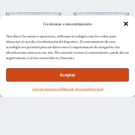
Gestionar consentimiento
Para ofrecer las mejores experiencias, utilizamos tecnologías como las cookies para
almacenar y/o acceder a la información del dispositivo. El consentimiento de estas
tecnologías nos permitirá procesar datos como el comportamiento de navegación o las
identificaciones únicas en este sitio. No consentir o retirar el consentimiento, puede afectar
negativamente a ciertas características y funciones.
Columnas Verde
Columnas Rosa
Aceptar
100% seda
Capote
Opt-out preferences
Política de privacidad
Aviso legal
240
€
IVA incluido
100% seda
240
€
IVA incluido