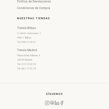
Política de Devoluciones
Condiciones de Compra
NUESTRAS TIENDAS
Tienda Bilbao
C/ del Dr. Achúcarro, 1
48011 Bilbao
Tel. 946 27 60 51
Tienda Madrid
Plaza de las Salesas, 3
28004 Madrid
Tel. 915 15 00 34
Tel. 681 17 62 75
SÍGUENOS