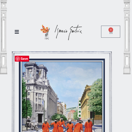
0
Save