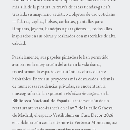
más allá de la pintura. A través de estas tiendas-galería
traslada su imaginario artístico a objetos de uso cotidiano
—fulares, vajillas, bolsos, corbatas, pantallas para
lámparas, joyería, bandejas o paragüeros—, todos ellos
inspirados en sus obras y realizados con materiales de alta
calidad.
Paralelamente, sus
papeles pintados
le han permitido
avanzar en la integración del arte en la vida diaria,
transformando espacios en auténticas obras de arte
habitables. Entre sus proyectos más destacados, además
de numerosas residencias privadas, se encuentran la
museografía de la exposición
Palabras de viajeros
en la
Biblioteca Nacional de España
, la intervención de un
restaurante vasco-francés en el
nº 7 de la calle Génova
de Madrid
, el espacio
Vestibulum en Casa Decor 2026
en colaboración con la interiorista Verónica Montijano, así
como el diseño de
escenografías para zarzuela
.