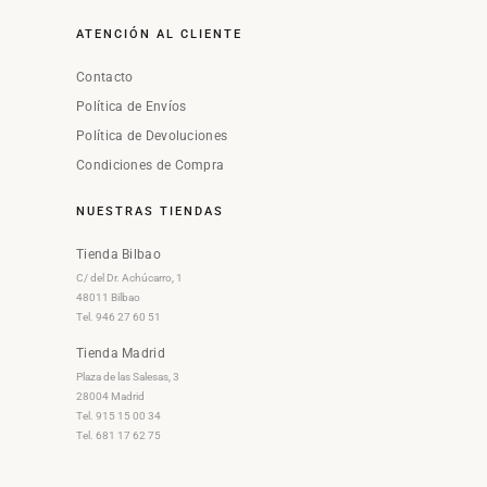
ATENCIÓN AL CLIENTE
Contacto
Política de Envíos
Política de Devoluciones
Condiciones de Compra
NUESTRAS TIENDAS
Tienda Bilbao
C/ del Dr. Achúcarro, 1
48011 Bilbao
Tel. 946 27 60 51
Tienda Madrid
Plaza de las Salesas, 3
28004 Madrid
Tel. 915 15 00 34
Tel. 681 17 62 75