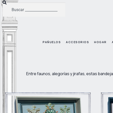
PAÑUELOS
ACCESORIOS
HOGAR
Entre faunos, alegorías y jirafas, estas bandej