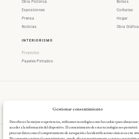
Obra Pictórica
Bolsos
Exposiciones
Corbatas
Prensa
Hogar
Noticias
Obra Gráfic
INTERIORISMO
Proyectos
Papeles Pintados
Gestionar consentimiento
Para ofrecer las mejores experiencias, utilizamos tecnologías como las cookies para almacenar 
acceder a la información del dispositivo. El consentimiento de estas tecnologías nos permitirá
procesar datos como el comportamiento de navegación o las identificaciones únicas en este siti
No consentir o retirar el consentimiento, puede afectar negativamente a ciertas característica
Aviso Legal
·
Condiciones Gene