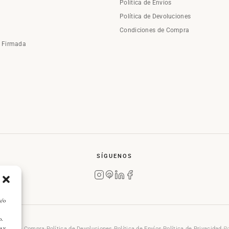
Política de Envíos
Política de Devoluciones
Condiciones de Compra
a Firmada
SÍGUENOS
y/o
o.
s y
rales de Compra
·
Política de Devoluciones
·
Política de Envíos
·
Política de Privacidad
·
Po