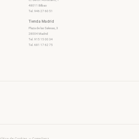
48011 Bilbao
Tel. 946 27 60 51
Tienda Madrid
Plaza de las Salesas, 3
28004 Madrid
Tel. 915 15 00 34
Tel. 681 17 62 75
lítica de Cookies — Complianz