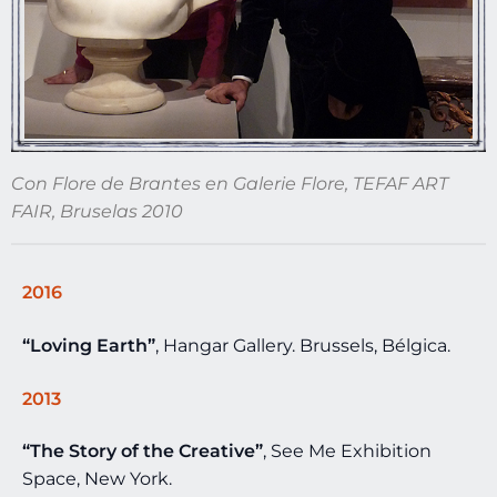
Con Flore de Brantes en Galerie Flore, TEFAF ART
FAIR, Bruselas 2010
2016
“Loving Earth”
, Hangar Gallery. Brussels, Bélgica.
2013
“The Story of the Creative”
, See Me Exhibition
Space, New York.