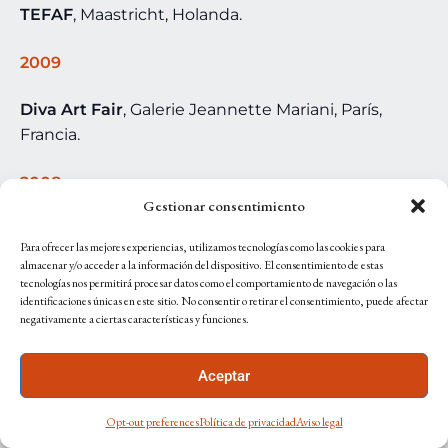
TEFAF
, Maastricht, Holanda.
2009
Diva Art Fair
, Galerie Jeannette Mariani, París,
Francia.
2008
Gestionar consentimiento
Bridge Art Fair New York
, C5 colección, NYC, USA.
Para ofrecer las mejores experiencias, utilizamos tecnologías como las cookies para
almacenar y/o acceder a la información del dispositivo. El consentimiento de estas
Diva Art Fair
, HACS, París, Francia.
tecnologías nos permitirá procesar datos como el comportamiento de navegación o las
identificaciones únicas en este sitio. No consentir o retirar el consentimiento, puede afectar
negativamente a ciertas características y funciones.
2007
CEGAC. Centro Gallego de Arte Contemporáneo.
Aceptar
Santiago de Compostela
.
Opt-out preferences
Política de privacidad
Aviso legal
HACS
, Miami, USA.