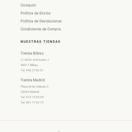
Contacto
Política de Envíos
Política de Devoluciones
Condiciones de Compra
NUESTRAS TIENDAS
Tienda Bilbao
C/ del Dr. Achúcarro, 1
48011 Bilbao
Tel. 946 27 60 51
Tienda Madrid
Plaza de las Salesas, 3
28004 Madrid
Tel. 915 15 00 34
Tel. 681 17 62 75