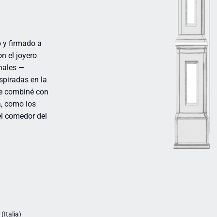
 y firmado a
n el joyero
inales —
spiradas en la
ue combiné con
a, como los
el comedor del
Italia)