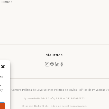
a Firmada
SÍGUENOS
y/o
o.
s y
rales de Compra
·
Política de Devoluciones
·
Política de Envíos
·
Política de Privacidad
·
Po
Ignacio Goitia Arts & Crafts, S.L.U. — CIF: B02680973
© Ignacio Goitia 2026. Todos los derechos reservados.