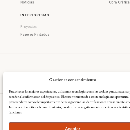
Noticias
Obra Gráfic
INTERIORISMO
Proyectos
Papeles Pintados
Gestionar consentimiento
Para ofrecer las mejores experiencias, utilizamos tecnologías como las cookies para almacenar 
acceder a la información del dispositivo. El consentimiento de estas tecnologías nos permitirá
procesar datos como el comportamiento de navegación o las identificaciones únicas en este siti
No consentir o retirar el consentimiento, puede afectar negativamente a ciertas característica
Aviso Legal
·
Condiciones Gene
funciones.
Aceptar