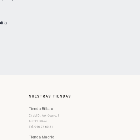
itia
NUESTRAS TIENDAS
Tienda Bilbao
C/ del Dr. Achúcarro, 1
48011 Bilbao
Tel. 946 27 60 51
Tienda Madrid