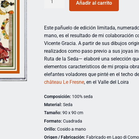
Añadir al carrito
Este pañuelo de edición limitada, numerado
mano, es el resultado de mi colaboración co
Vicente Gracia. A partir de sus dibujos orig
realizados como paso previo a sus joyas in
Ruta de la Seda— elaboré una selección q
elementos característicos de mi propia obr
elefantes voladores que pinté en el techo d
château Le Fresne
, en el Valle del Loira
Composición:
100% seda
Material:
Seda
Tamaño:
90 x 90 cm
Formato:
Cuadrada
Orillo:
Cosido a mano
Origen / Fabricación:
Fabricado en Lago di Como (