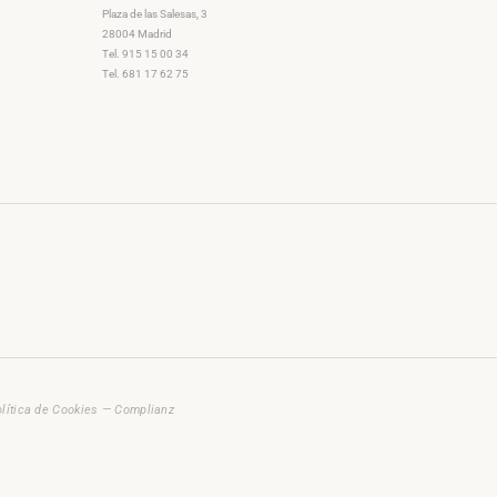
Plaza de las Salesas, 3
28004 Madrid
Tel. 915 15 00 34
Tel. 681 17 62 75
lítica de Cookies — Complianz