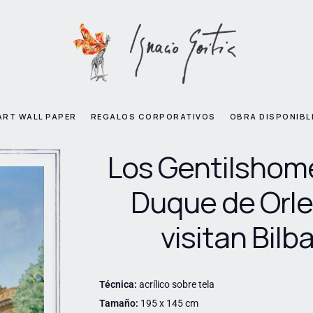
ART WALL PAPER
REGALOS CORPORATIVOS
OBRA DISPONIBL
Los Gentilshom
Duque de Orl
visitan Bilb
Técnica:
acrílico sobre tela
Tamaño:
195 x 145 cm