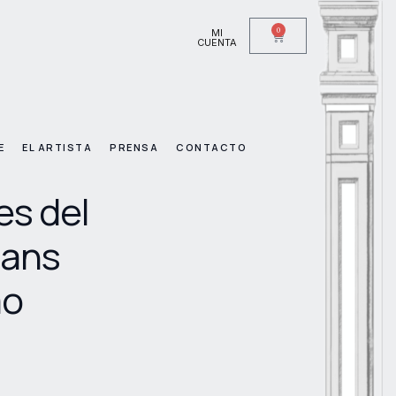
0
MI
CUENTA
E
EL ARTISTA
PRENSA
CONTACTO
es del
eans
ao