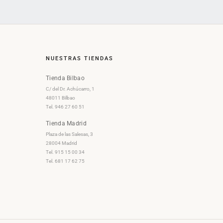
NUESTRAS TIENDAS
Tienda Bilbao
C/ del Dr. Achúcarro, 1
48011 Bilbao
Tel. 946 27 60 51
Tienda Madrid
Plaza de las Salesas, 3
28004 Madrid
Tel. 915 15 00 34
Tel. 681 17 62 75