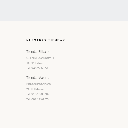
NUESTRAS TIENDAS
Tienda Bilbao
C/ del Dr. Achúcarro, 1
48011 Bilbao
Tel. 946 27 60 51
Tienda Madrid
Plaza de las Salesas, 3
28004 Madrid
Tel. 915 15 00 34
Tel. 681 17 62 75