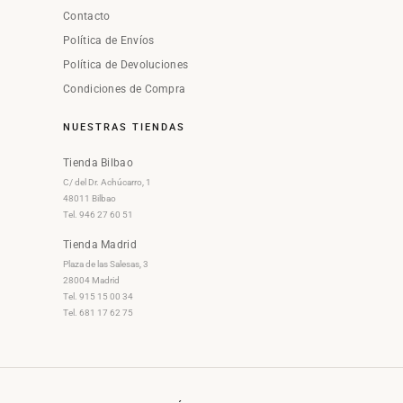
Contacto
Política de Envíos
Política de Devoluciones
Condiciones de Compra
NUESTRAS TIENDAS
Tienda Bilbao
C/ del Dr. Achúcarro, 1
48011 Bilbao
Tel. 946 27 60 51
Tienda Madrid
Plaza de las Salesas, 3
28004 Madrid
Tel. 915 15 00 34
Tel. 681 17 62 75