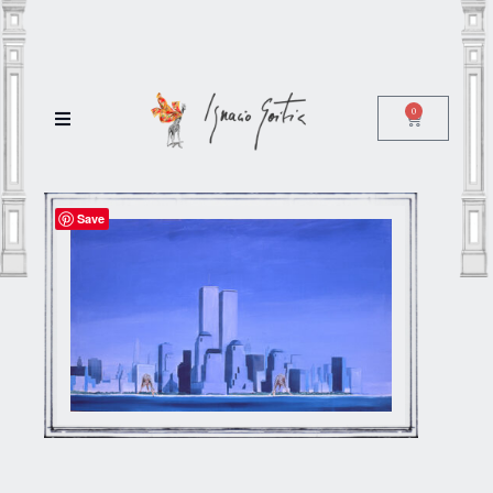
0
Save