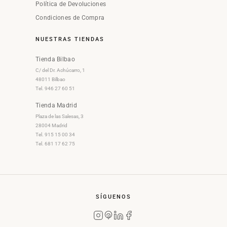
Política de Devoluciones
Condiciones de Compra
NUESTRAS TIENDAS
Tienda Bilbao
C/ del Dr. Achúcarro, 1
48011 Bilbao
Tel. 946 27 60 51
Tienda Madrid
Plaza de las Salesas, 3
28004 Madrid
Tel. 915 15 00 34
Tel. 681 17 62 75
SÍGUENOS