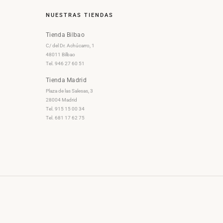
NUESTRAS TIENDAS
Tienda Bilbao
C/ del Dr. Achúcarro, 1
48011 Bilbao
Tel. 946 27 60 51
Tienda Madrid
Plaza de las Salesas, 3
28004 Madrid
Tel. 915 15 00 34
Tel. 681 17 62 75