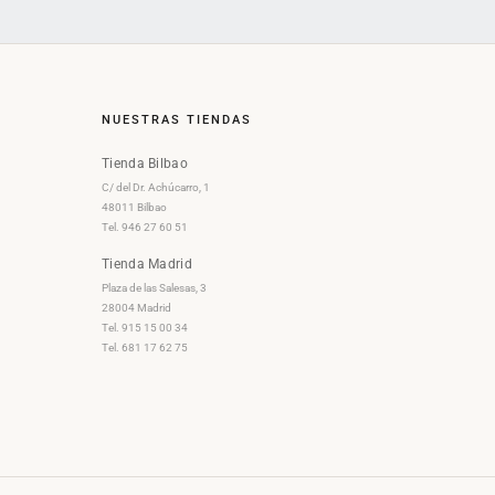
NUESTRAS TIENDAS
Tienda Bilbao
C/ del Dr. Achúcarro, 1
48011 Bilbao
Tel. 946 27 60 51
Tienda Madrid
Plaza de las Salesas, 3
28004 Madrid
Tel. 915 15 00 34
Tel. 681 17 62 75