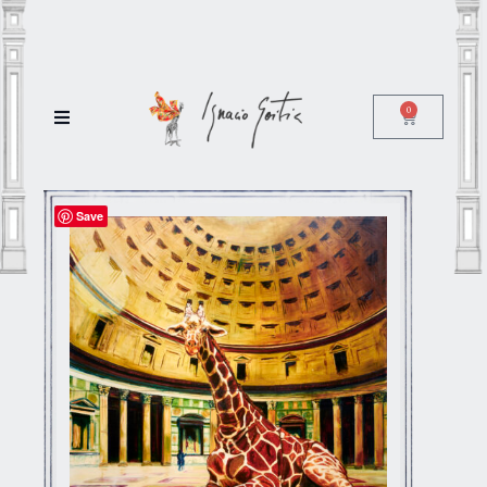
0
Save