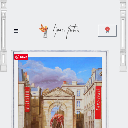
0
Save