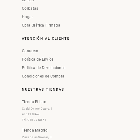
Bolsos
Corbatas
Hogar
Obra Gráfica Firmada
ATENCIÓN AL CLIENTE
Contacto
Política de Envíos
Política de Devoluciones
Condiciones de Compra
NUESTRAS TIENDAS
Tienda Bilbao
C/ del Dr. Achúcarro, 1
48011 Bilbao
Tel. 946 27 60 51
Tienda Madrid
Plaza de las Salesas, 3