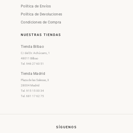
Política de Envíos
Política de Devoluciones
Condiciones de Compra
NUESTRAS TIENDAS
Tienda Bilbao
C/ del Dr. Achúcarro, 1
48011 Bilbao
Tel. 946 27 60 51
Tienda Madrid
Plaza de las Salesas, 3
28004 Madrid
Tel. 915 15 00 34
Tel. 681 17 62 75
SÍGUENOS