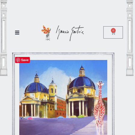
0
Save