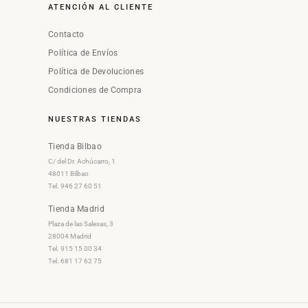
ATENCIÓN AL CLIENTE
Contacto
Política de Envíos
Política de Devoluciones
Condiciones de Compra
NUESTRAS TIENDAS
Tienda Bilbao
C/ del Dr. Achúcarro, 1
48011 Bilbao
Tel. 946 27 60 51
Tienda Madrid
Plaza de las Salesas, 3
28004 Madrid
Tel. 915 15 00 34
Tel. 681 17 62 75