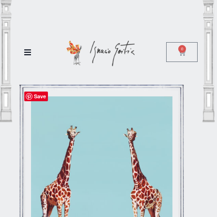
0
Save