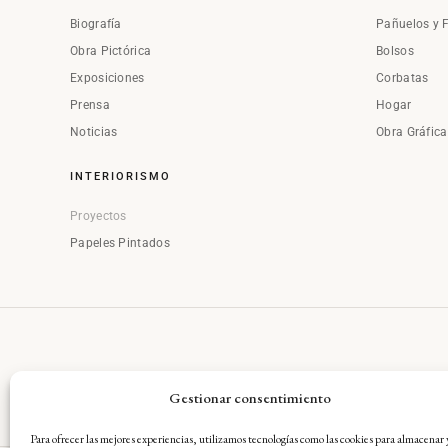
Biografía
Pañuelos y 
Obra Pictórica
Bolsos
Exposiciones
Corbatas
Prensa
Hogar
Noticias
Obra Gráfic
INTERIORISMO
Proyectos
Papeles Pintados
Gestionar consentimiento
Para ofrecer las mejores experiencias, utilizamos tecnologías como las cookies para almacenar 