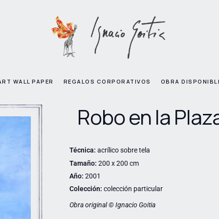
ART WALL PAPER
REGALOS CORPORATIVOS
OBRA DISPONIBL
Robo en la Plaz
Técnica:
acrílico sobre tela
Tamaño:
200 x 200 cm
Año:
2001
Colección:
colección particular
Obra original © Ignacio Goitia