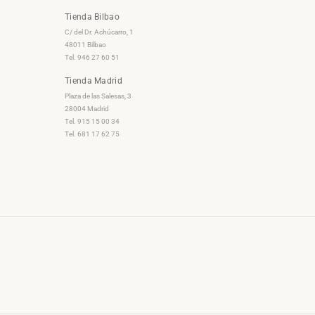
Tienda Bilbao
C/ del Dr. Achúcarro, 1
48011 Bilbao
Tel. 946 27 60 51
Tienda Madrid
Plaza de las Salesas, 3
28004 Madrid
Tel. 915 15 00 34
Tel. 681 17 62 75