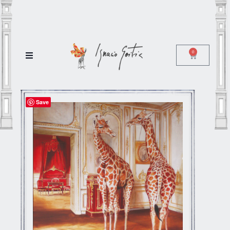
0
Save