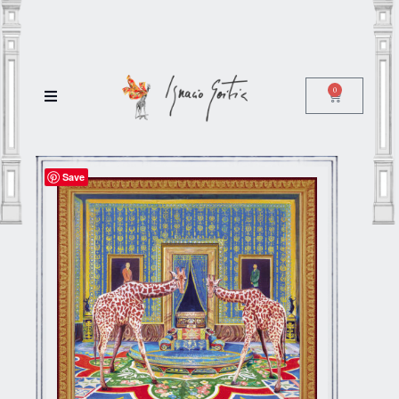
0
Save