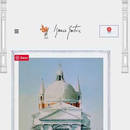
0
Save