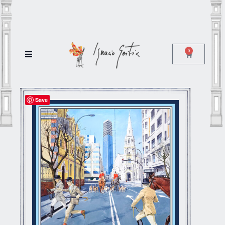
0
Save