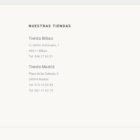
NUESTRAS TIENDAS
Tienda Bilbao
C/ del Dr. Achúcarro, 1
48011 Bilbao
Tel. 946 27 60 51
Tienda Madrid
Plaza de las Salesas, 3
28004 Madrid
Tel. 915 15 00 34
Tel. 681 17 62 75