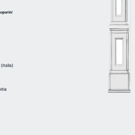
asparini
Italia)
itia