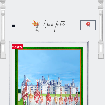
0
Save