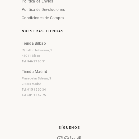
Política de Envíos
Política de Devoluciones
Condiciones de Compra
NUESTRAS TIENDAS
Tienda Bilbao
C/ del Dr. Achúcarro, 1
48011 Bilbao
Tel. 946 27 60 51
Tienda Madrid
Plaza de las Salesas, 3
28004 Madrid
Tel. 915 15 00 34
Tel. 681 17 62 75
SÍGUENOS