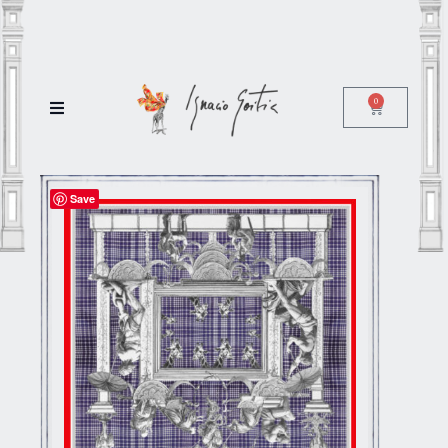
0
Save