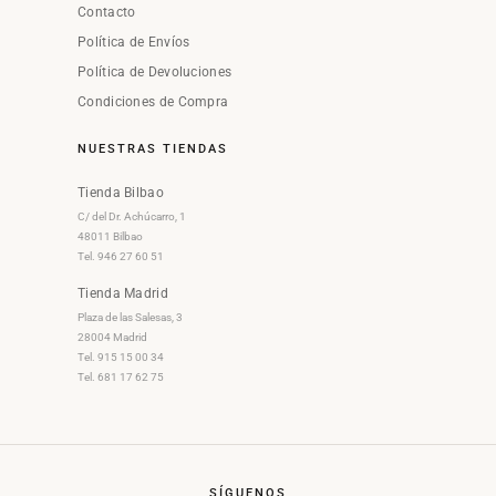
Contacto
Política de Envíos
Política de Devoluciones
Condiciones de Compra
NUESTRAS TIENDAS
Tienda Bilbao
C/ del Dr. Achúcarro, 1
48011 Bilbao
Tel. 946 27 60 51
Tienda Madrid
Plaza de las Salesas, 3
28004 Madrid
Tel. 915 15 00 34
Tel. 681 17 62 75
SÍGUENOS