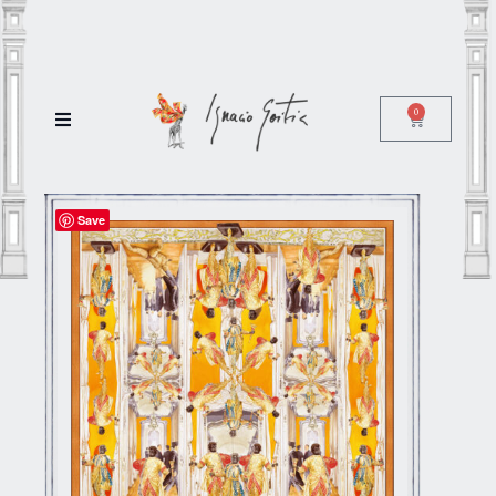
0
Save