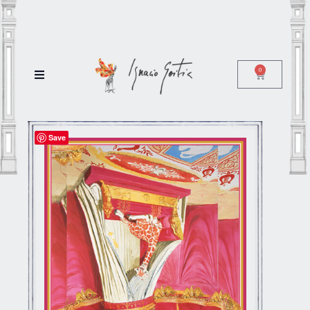
0
Save