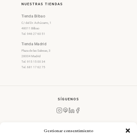
NUESTRAS TIENDAS
Tienda Bilbao
C/ del Dr. Achúcarro, 1
48011 Bilbao
Tel. 946 27 60 51
Tienda Madrid
Plaza de las Salesas, 3
28004 Madrid
Tel. 915 15 00 34
Tel. 681 17 62 75
SÍGUENOS
Gestionar consentimiento