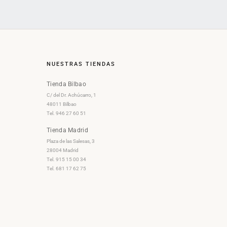
NUESTRAS TIENDAS
Tienda Bilbao
C/ del Dr. Achúcarro, 1
48011 Bilbao
Tel. 946 27 60 51
Tienda Madrid
Plaza de las Salesas, 3
28004 Madrid
Tel. 915 15 00 34
Tel. 681 17 62 75