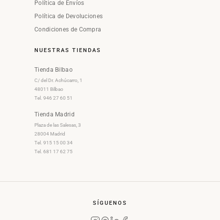
Política de Envíos
Política de Devoluciones
Condiciones de Compra
NUESTRAS TIENDAS
Tienda Bilbao
C/ del Dr. Achúcarro, 1
48011 Bilbao
Tel. 946 27 60 51
Tienda Madrid
Plaza de las Salesas, 3
28004 Madrid
Tel. 915 15 00 34
Tel. 681 17 62 75
SÍGUENOS