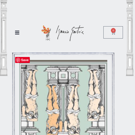
0
Save