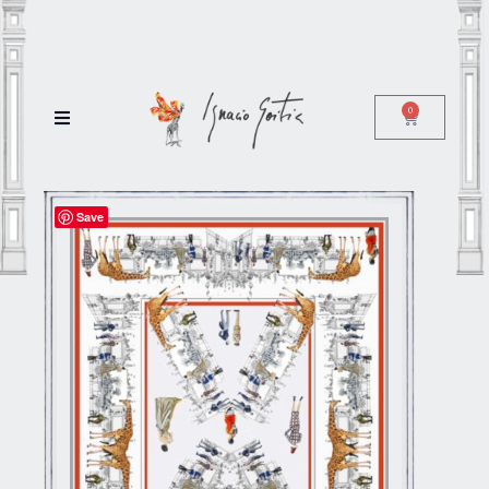
0
Save