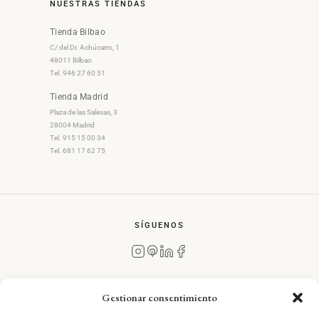
NUESTRAS TIENDAS
Tienda Bilbao
C/ del Dr. Achúcarro, 1
48011 Bilbao
Tel. 946 27 60 51
Tienda Madrid
Plaza de las Salesas, 3
28004 Madrid
Tel. 915 15 00 34
Tel. 681 17 62 75
SÍGUENOS
Gestionar consentimiento