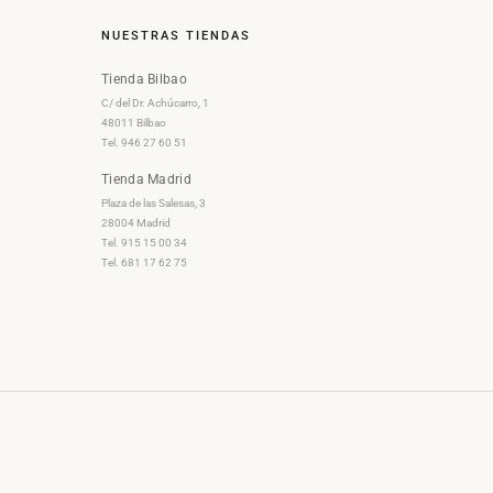
NUESTRAS TIENDAS
Tienda Bilbao
C/ del Dr. Achúcarro, 1
48011 Bilbao
Tel. 946 27 60 51
Tienda Madrid
Plaza de las Salesas, 3
28004 Madrid
Tel. 915 15 00 34
Tel. 681 17 62 75