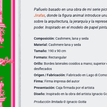
Pañuelo basado en una obra de mi serie pict
Jirafas
,
donde la figura animal introduce una 
sobre la arquitectura, la jerarquía y la repres
poder. Inspirado en el modelo de papel pin
Composición:
Cashmere, lana y seda
Material:
Cashmere lana y seda
Tamaño:
190 x 90 cm
Formato:
Rectangular
Orillo:
Bordes laterales cosidos a mano; superior e 
desflecados
Origen / Fabricación:
Fabricado en Lago di Como (
Firma:
Firma impresa del autor
Presentación:
Caja firmada por el artista
Diseño:
Inspirado en la obra del artista Ignacio Go
Producción limitada © Ignacio Goitia