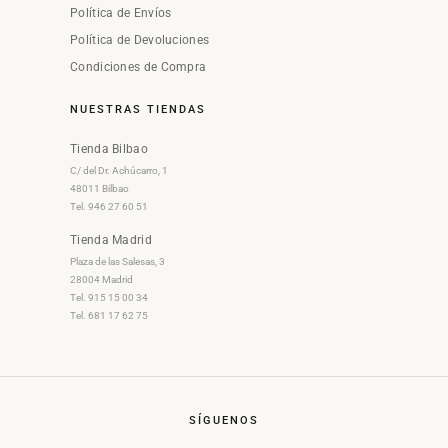
Política de Envíos
Política de Devoluciones
Condiciones de Compra
NUESTRAS TIENDAS
Tienda Bilbao
C/ del Dr. Achúcarro, 1
48011 Bilbao
Tel. 946 27 60 51
Tienda Madrid
Plaza de las Salesas, 3
28004 Madrid
Tel. 915 15 00 34
Tel. 681 17 62 75
SÍGUENOS