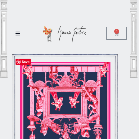
0
Save