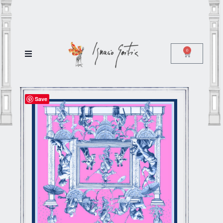
0
Save