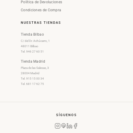
Política de Devoluciones
Condiciones de Compra
NUESTRAS TIENDAS
Tienda Bilbao
C/ del Dr. Achúcarro, 1
48011 Bilbao
Tel. 946 27 60 51
Tienda Madrid
Plaza de las Salesas, 3
28004 Madrid
Tel. 915 15 00 34
Tel. 681 17 62 75
SÍGUENOS