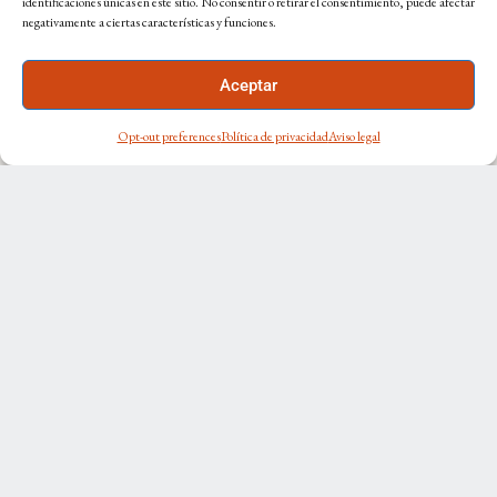
identificaciones únicas en este sitio. No consentir o retirar el consentimiento, puede afectar
Exposiciones
negativamente a ciertas características y funciones.
Prensa
Noticias
Aceptar
INTERIORISMO
Opt-out preferences
Política de privacidad
Aviso legal
Proyectos
Papeles Pintados
TIENDA ONLINE
Pañuelos y Fulares
Bolsos
Corbatas
Hogar
Obra Gráfica Firmada
ATENCIÓN AL CLIENTE
Contacto