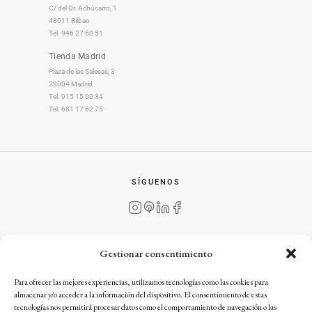
C/ del Dr. Achúcarro, 1
48011 Bilbao
Tel. 946 27 60 51
Tienda Madrid
Plaza de las Salesas, 3
28004 Madrid
Tel. 915 15 00 34
Tel. 681 17 62 75
SÍGUENOS
Gestionar consentimiento
Para ofrecer las mejores experiencias, utilizamos tecnologías como las cookies para
Aviso Legal
·
Condiciones Generales de Compra
·
almacenar y/o acceder a la información del dispositivo. El consentimiento de estas
Política de Devoluciones
·
Política de Envíos
·
tecnologías nos permitirá procesar datos como el comportamiento de navegación o las