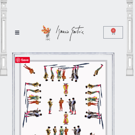
0
Save