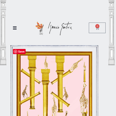
0
Save