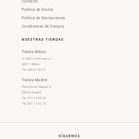
Contacto
Política de Envíos
Política de Devoluciones
Condiciones de Compra
NUESTRAS TIENDAS
Tienda Bilbao
C/ del Dr. Achúcarro, 1
48011 Bilbao
Tel. 946 27 60 51
Tienda Madrid
Plaza de las Salesas, 3
28004 Madrid
Tel. 915 15 00 34
Tel. 681 17 62 75
SÍGUENOS