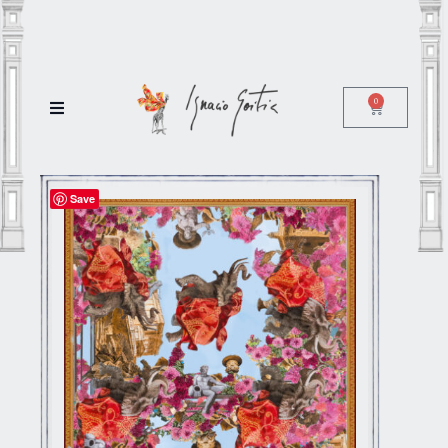
0
Save