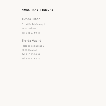
NUESTRAS TIENDAS
Tienda Bilbao
C/ del Dr. Achúcarro, 1
48011 Bilbao
Tel. 946 27 60 51
Tienda Madrid
Plaza de las Salesas, 3
28004 Madrid
Tel. 915 15 00 34
Tel. 681 17 62 75