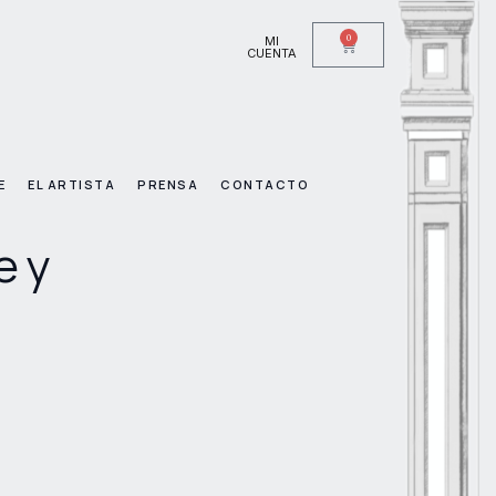
0
MI
CUENTA
E
EL ARTISTA
PRENSA
CONTACTO
e y