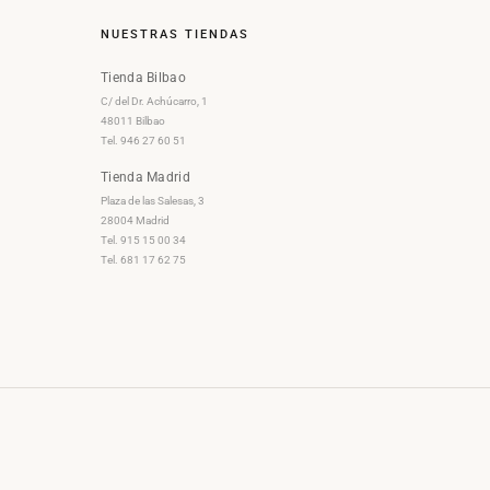
NUESTRAS TIENDAS
Tienda Bilbao
C/ del Dr. Achúcarro, 1
48011 Bilbao
Tel. 946 27 60 51
Tienda Madrid
Plaza de las Salesas, 3
28004 Madrid
Tel. 915 15 00 34
Tel. 681 17 62 75