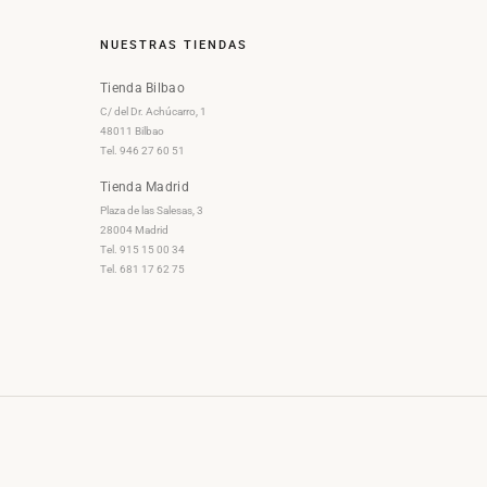
NUESTRAS TIENDAS
Tienda Bilbao
C/ del Dr. Achúcarro, 1
48011 Bilbao
Tel. 946 27 60 51
Tienda Madrid
Plaza de las Salesas, 3
28004 Madrid
Tel. 915 15 00 34
Tel. 681 17 62 75