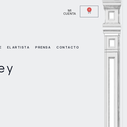
0
MI
CUENTA
E
EL ARTISTA
PRENSA
CONTACTO
e y