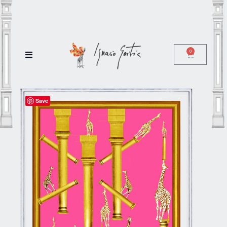
0
Save