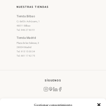
NUESTRAS TIENDAS
Tienda Bilbao
C/ del Dr. Achúcarro, 1
48011 Bilbao
Tel. 946 27 60 51
Tienda Madrid
Plaza de las Salesas, 3
28004 Madrid
Tel. 915 15 00 34
Tel. 681 17 62 75
SÍGUENOS
Gestionar consentimiento