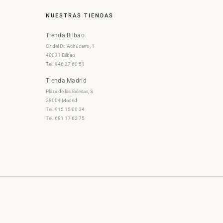
NUESTRAS TIENDAS
Tienda Bilbao
C/ del Dr. Achúcarro, 1
48011 Bilbao
Tel. 946 27 60 51
Tienda Madrid
Plaza de las Salesas, 3
28004 Madrid
Tel. 915 15 00 34
Tel. 681 17 62 75