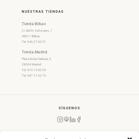
NUESTRAS TIENDAS
Tienda Bilbao
C/ del Dr. Achúcarro, 1
48011 Bilbao
Tel. 946 27 60 51
Tienda Madrid
Plaza de las Salesas, 3
28004 Madrid
Tel. 915 15 00 34
Tel. 681 17 62 75
SÍGUENOS