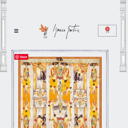
0
Save