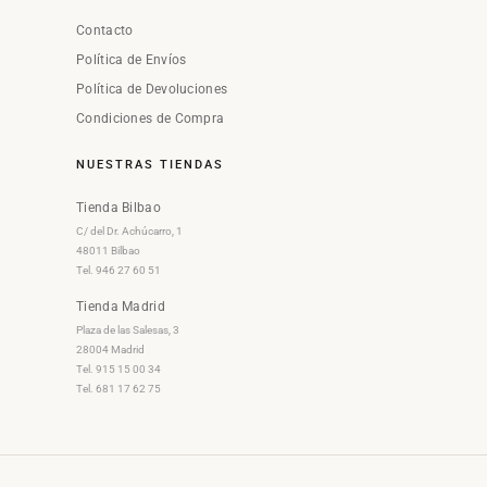
Contacto
Política de Envíos
Política de Devoluciones
Condiciones de Compra
NUESTRAS TIENDAS
Tienda Bilbao
C/ del Dr. Achúcarro, 1
48011 Bilbao
Tel. 946 27 60 51
Tienda Madrid
Plaza de las Salesas, 3
28004 Madrid
Tel. 915 15 00 34
Tel. 681 17 62 75