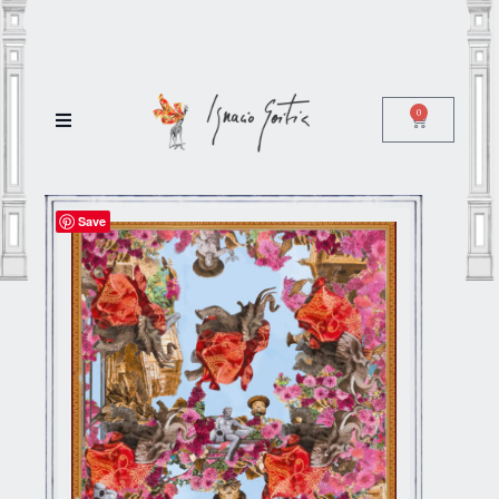
0
Save