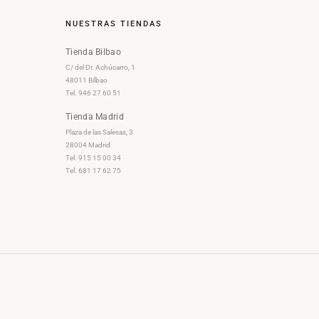
NUESTRAS TIENDAS
Tienda Bilbao
C/ del Dr. Achúcarro, 1
48011 Bilbao
Tel. 946 27 60 51
Tienda Madrid
Plaza de las Salesas, 3
28004 Madrid
Tel. 915 15 00 34
Tel. 681 17 62 75