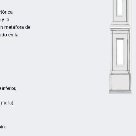
tórica
 y la
en metáfora del
ado en la
inferior,
Italia)
itia