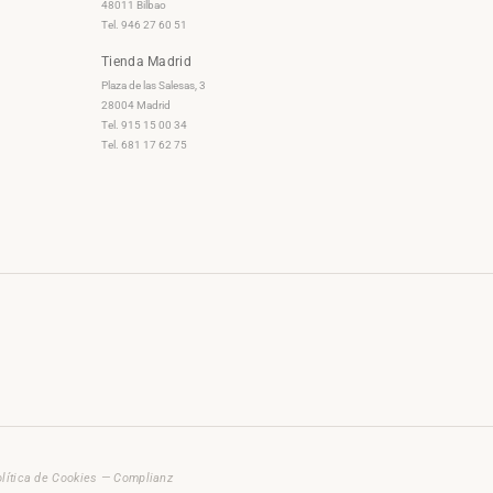
48011 Bilbao
Tel. 946 27 60 51
Tienda Madrid
Plaza de las Salesas, 3
28004 Madrid
Tel. 915 15 00 34
Tel. 681 17 62 75
lítica de Cookies — Complianz