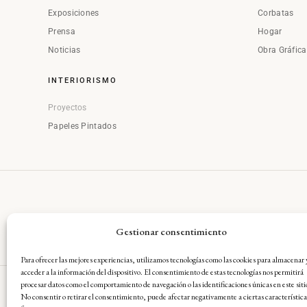
Exposiciones
Corbatas
Prensa
Hogar
Noticias
Obra Gráfic
INTERIORISMO
Proyectos
Papeles Pintados
Gestionar consentimiento
Para ofrecer las mejores experiencias, utilizamos tecnologías como las cookies para almacenar 
acceder a la información del dispositivo. El consentimiento de estas tecnologías nos permitirá
procesar datos como el comportamiento de navegación o las identificaciones únicas en este siti
No consentir o retirar el consentimiento, puede afectar negativamente a ciertas característica
Aviso Legal
·
Condiciones Gene