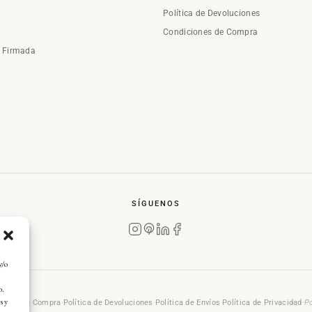
Política de Devoluciones
Condiciones de Compra
a Firmada
SÍGUENOS
y/o
o.
s y
rales de Compra
·
Política de Devoluciones
·
Política de Envíos
·
Política de Privacidad
·
Po