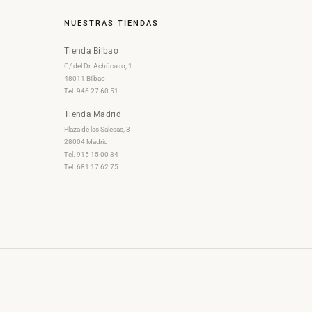
NUESTRAS TIENDAS
Tienda Bilbao
C/ del Dr. Achúcarro, 1
48011 Bilbao
Tel. 946 27 60 51
Tienda Madrid
Plaza de las Salesas, 3
28004 Madrid
Tel. 915 15 00 34
Tel. 681 17 62 75