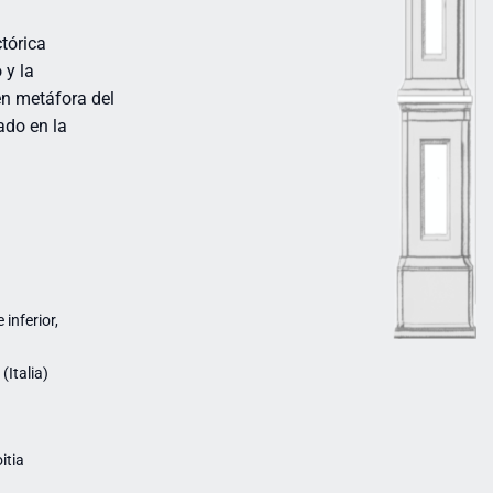
tórica
 y la
en metáfora del
ado en la
inferior,
Italia)
itia